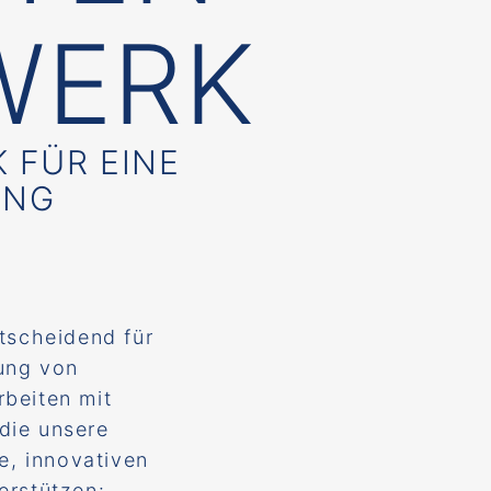
WERK
 FÜR EINE
UNG
ntscheidend für
ung von
rbeiten mit
die unsere
se, innovativen
erstützen: