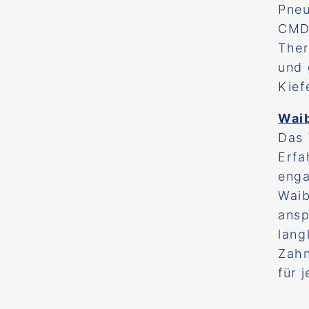
Pneu
CMD-
Ther
und 
Kief
Waib
Das 
Erfa
enga
Waib
ansp
lang
Zahn
für 