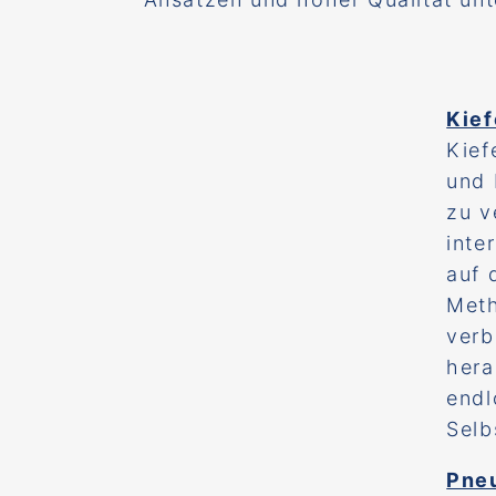
Kie
Kief
und 
zu v
inte
auf 
Meth
verb
hera
endl
Selb
Pne