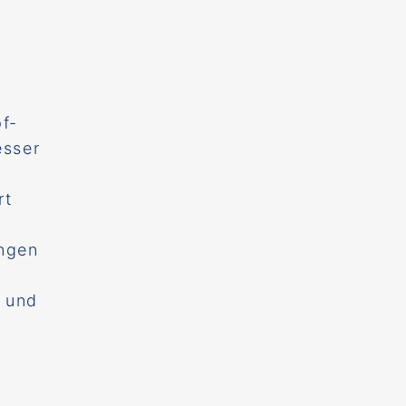
pf-
esser
rt
ungen
 und
.